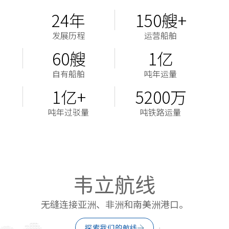
24
年
150
艘+
发展历程
运营船舶
60
艘
1
亿
自有船舶
吨年运量
1
亿+
5200
万
吨年过驳量
吨铁路运量
韦立航线
无缝连接亚洲、非洲和南美洲港口。
探索我们的航线