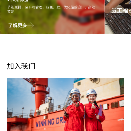
节能减排，废弃物管理，绿色开发、优化船舶设计、高效
员工福
节能
了解更多
了解更多
职业安全与
持
加入我们